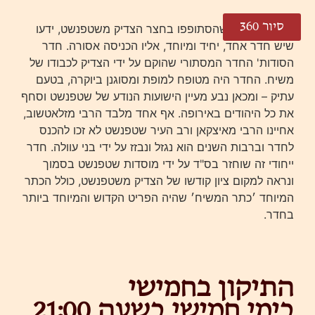
סיור 360
אלפי היהודים שהסתופפו בחצר הצדיק משטפנשט, ידעו
שיש חדר אחד, יחיד ומיוחד, אליו הכניסה אסורה. חדר
הסודות' החדר המסתורי שהוקם על ידי הצדיק לכבודו של
משיח. החדר היה מטופח למופת ומסוגנן ביוקרה, בטעם
עתיק – ומכאן נבע מעיין הישועות הנודע של שטפנשט וסחף
את כל היהודים באירופה. אף אחד מלבד הרבי מזלאטשוב,
אחיינו הרבי מאיצקאן ורב העיר שטפנשט לא זכו להכנס
לחדר וברבות השנים הוא נגזל ונבזז על ידי בני עוולה. חדר
ייחודי זה שוחזר בס"ד על ידי מוסדות שטפנשט בסמוך
ונראה למקום ציון קודשו של הצדיק משטפנשט, כולל הכתר
המיוחד ׳כתר המשיח׳ שהיה הפריט הקדוש והמיוחד ביותר
בחדר.
התיקון בחמישי
בימי חמישי בשעה 21:00