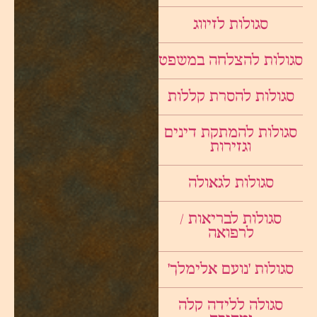
סגולות לזיווג
סגולות להצלחה במשפט
סגולות להסרת קללות
סגולות להמתקת דינים
וגזירות
סגולות לגאולה
סגולות לבריאות /
לרפואה
סגולות ׳נועם אלימלך׳
סגולה ללידה קלה