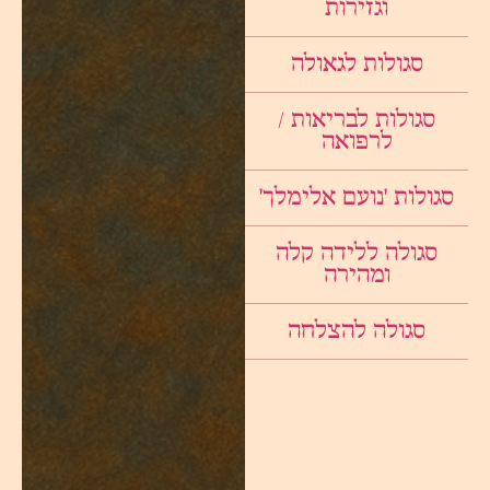
וגזירות
סגולות לגאולה
סגולות לבריאות /
לרפואה
סגולות ׳נועם אלימלך׳
סגולה ללידה קלה
ומהירה
סגולה להצלחה