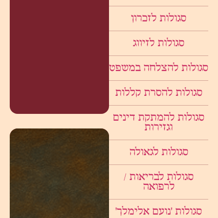
סגולות לזכרון
סגולות לזיווג
סגולות להצלחה במשפט
סגולות להסרת קללות
סגולות להמתקת דינים
וגזירות
סגולות לגאולה
סגולות לבריאות /
לרפואה
סגולות ׳נועם אלימלך׳