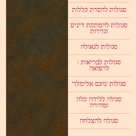
סגולות להסרת קללות
סגולות להמתקת דינים
וגזירות
סגולות לגאולה
סגולות לבריאות /
לרפואה
סגולות ׳נועם אלימלך׳
סגולה ללידה קלה
ומהירה
סגולה להצלחה