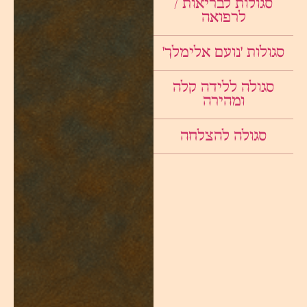
סגולות לבריאות /
לרפואה
סגולות ׳נועם אלימלך׳
סגולה ללידה קלה
ומהירה
סגולה להצלחה