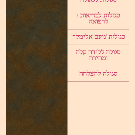
סגולות לגאולה
סגולות לבריאות /
לרפואה
סגולות ׳נועם אלימלך׳
סגולה ללידה קלה
ומהירה
סגולה להצלחה