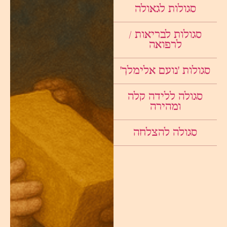
סגולות לגאולה
סגולות לבריאות /
לרפואה
סגולות ׳נועם אלימלך׳
סגולה ללידה קלה
ומהירה
סגולה להצלחה