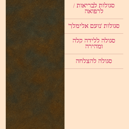
סגולות לבריאות /
לרפואה
סגולות ׳נועם אלימלך׳
סגולה ללידה קלה
ומהירה
סגולה להצלחה