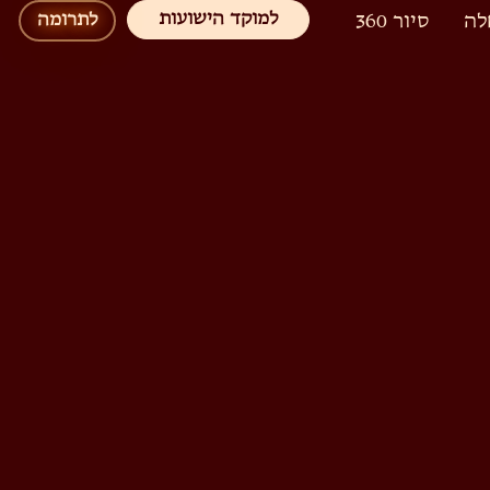
למוקד הישועות
לה
סיור 360
לתרומה