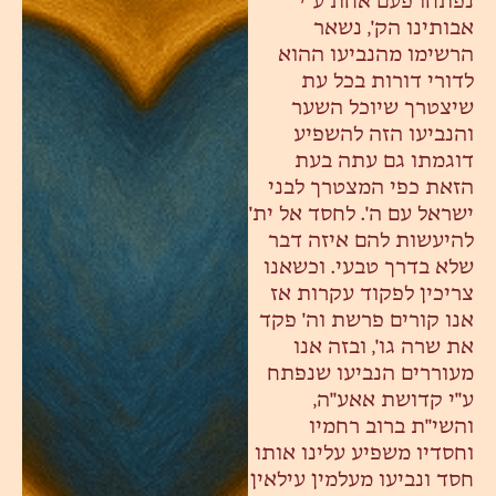
נפתחו פעם אחת ע"י
אבותינו הק', נשאר
הרשימו מהנביעו ההוא
לדורי דורות בכל עת
שיצטרך שיוכל השער
והנביעו הזה להשפיע
דוגמתו גם עתה בעת
הזאת כפי המצטרך לבני
ישראל עם ה'. לחסד אל ית'
להיעשות להם איזה דבר
שלא בדרך טבעי. וכשאנו
צריכין לפקוד עקרות אז
אנו קורים פרשת וה' פקד
את שרה גו', ובזה אנו
מעוררים הנביעו שנפתח
ע"י קדושת אאע"ה,
והשי"ת ברוב רחמיו
וחסדיו משפיע עלינו אותו
חסד ונביעו מעלמין עילאין