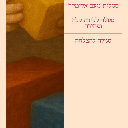
סגולות ׳נועם אלימלך׳
סגולה ללידה קלה
ומהירה
סגולה להצלחה