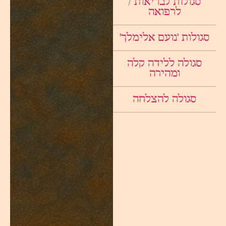
סגולות לבריאות /
לרפואה
סגולות ׳נועם אלימלך׳
סגולה ללידה קלה
ומהירה
סגולה להצלחה