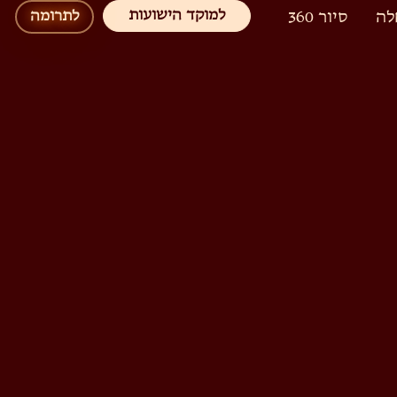
למוקד הישועות
לה
סיור 360
לתרומה