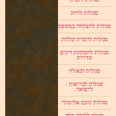
סגולות לזיווג
סגולות להצלחה במשפט
סגולות להסרת קללות
סגולות להמתקת דינים
וגזירות
סגולות לגאולה
סגולות לבריאות /
לרפואה
סגולות ׳נועם אלימלך׳
סגולה ללידה קלה