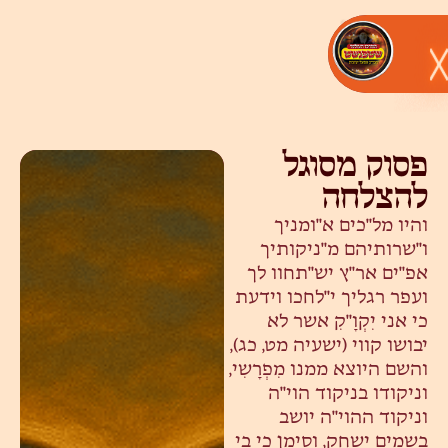
פסוק מסוגל
להצלחה
והיו מל"כים א"ומניך
ו"שרותיהם מ"ניקותיך
אפ"ים אר"ץ יש"תחוו לך
ועפר רגליך י"לחכו וידעת
כי אני יִקְוָ"קִ אשר לא
יבושו קווי (ישעיה מט, כג),
והשם היוצא ממנו מִפְרָשִי,
וניקודו בניקוד הוי"ה
וניקוד ההוי"ה יושב
בשמים ישחק, וסימן כי בי