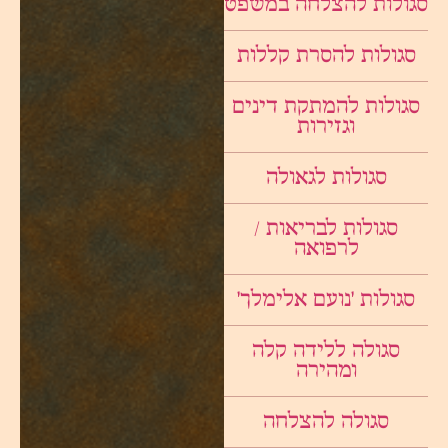
סגולות להצלחה במשפט
סגולות להסרת קללות
סגולות להמתקת דינים
וגזירות
סגולות לגאולה
סגולות לבריאות /
לרפואה
סגולות ׳נועם אלימלך׳
סגולה ללידה קלה
ומהירה
סגולה להצלחה