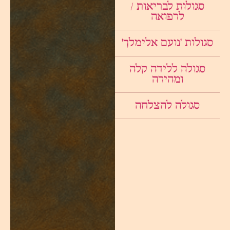
סגולות לבריאות /
לרפואה
סגולות ׳נועם אלימלך׳
סגולה ללידה קלה
ומהירה
סגולה להצלחה