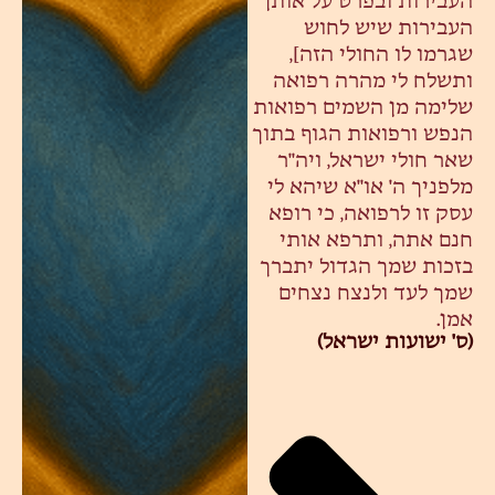
העבירות ובפרט על אותן
העבירות שיש לחוש
שגרמו לו החולי הזה],
ותשלח לי מהרה רפואה
שלימה מן השמים רפואות
הנפש ורפואות הגוף בתוך
שאר חולי ישראל, ויה"ר
מלפניך ה' או"א שיהא לי
עסק זו לרפואה, כי רופא
חנם אתה, ותרפא אותי
בזכות שמך הגדול יתברך
שמך לעד ולנצח נצחים
אמן.
(ס' ישועות ישראל)