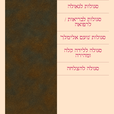
סגולות לגאולה
סגולות לבריאות /
לרפואה
סגולות ׳נועם אלימלך׳
סגולה ללידה קלה
ומהירה
סגולה להצלחה