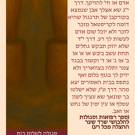
אדם או חי' להזיקך. דרך
י"ג שא אצלך אבן שנמצא
בקורקבן של תרנגול שהיא
דומה לקריסטאל מזכר
לזכר ולא יוכל שום אדם
לעשות לך רע. דרך י"ד
שלא יוזק תבקש גחלים
תחת עשב ביבש או א' או
ב' או ג' או ד' וקשור בבגד
צמר ותלה בצוואריך ולא
יזיק לך בגוף כלום ואף
נתפס בבית האסורים יצא
מהר. דרך ט"ו, שלא ישלטו
בך שונאך שא עציך לשון
עטלף או עין ימין של נחש
או זאב.
(ספר רפואות וסגולות
להלבושי שרד שער
ההצלה מכל רע)
סגולה לשלום בית