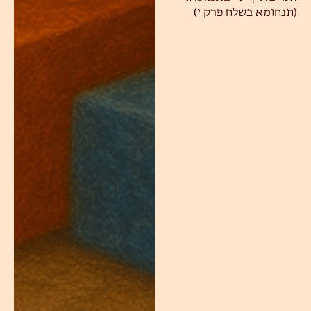
(תנחומא בשלח פרק י)