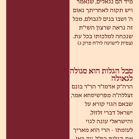
מיד הם נגאלים, שנאמר
ויש תקוה לאחריתך נאום
ה' ושבו בנים לגבולם, מכל
זה נראה שרצון השי"ת
שנכחה למלכותו בכל עת.
(צפית לישועה לה"ח פרק ג)
סבל הגלות הוא סגולה
לגאולה
הרה"ק אדמו"ר הר"ר בונם
זצללה"ה מפרשיסחא אמר,
שבאם הגוי קורא על
ישראל דברי זלזול,
והישראלי עונה לגוי
לעומתו - הרי הוא מאריך