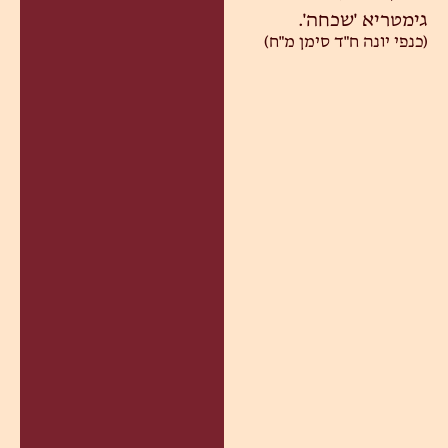
גימטריא 'שכחה'.
(כנפי יונה ח"ד סימן מ"ח)