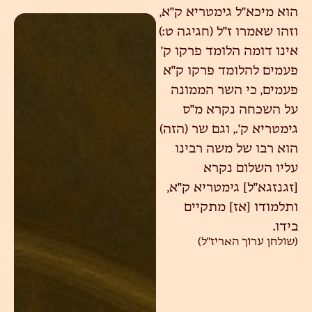
הוא מיכא"ל גימטריא ק"א,
וזהו שאמרו ז"ל (חגיגה ט:)
אינו דומה הלומד פרקו ק'
פעמים להלומד פרקו ק"א
פעמים, כי השר הממונה
על השכחה נקרא מ"ס
גימטריא ק'., וגם שר (הזה)
הוא רבו של משה רבינו
עליו השלום נקרא
[זגנזגא"ל] גימטריא ק"א,
ותלמודו [אז] מתקיים
בידו.
(שולחן ערוך האריז"ל)