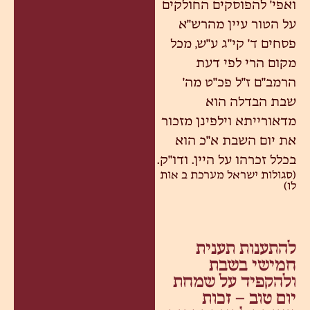
ואפי' להפוסקים החולקים
על הטור עיין מהרש"א
פסחים ד' קי"ג ע"ש, מכל
מקום הרי לפי דעת
הרמב"ם ז"ל פכ"ט מה'
שבת הבדלה הוא
מדאורייתא וילפינן מזכור
את יום השבת א"כ הוא
בכלל זכרהו על היין. ודו"ק.
(סגולות ישראל מערכת ב אות
לו)
להתענות תענית
חמישי בשבת
ולהקפיד על שמחת
יום טוב – זכות