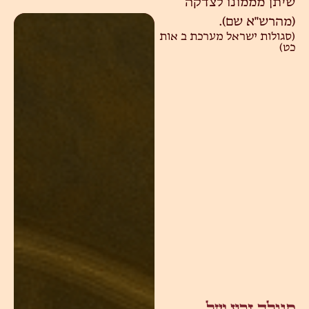
שיתן מממונו לצדקה
(מהרש"א שם).
(סגולות ישראל מערכת ב אות
כט)