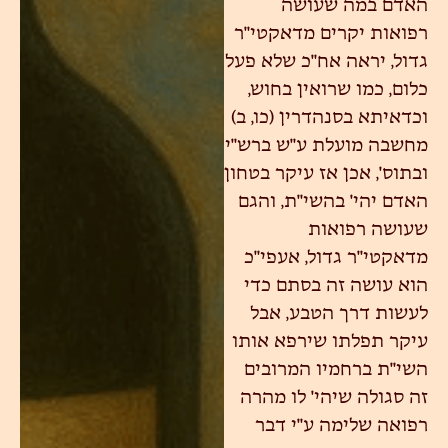
האדם במה שעושה
רפואות יקרים מדאקטי"ר
גדול, יראה אח"כ שלא פעל
כלום, כמו שרואין בחוש,
וכדאיתא בסנהדרין (כו, ב)
מחשבה מועלת ע"ש ברש"י
ובתוס', אכן אז עיקר בטחון
האדם יהי' בהשי"ת, והגם
שעושה רפואות
מדאקטי"ר גדול, אעפי"כ
הוא עושה זה בסתם כדי
לעשות דרך הטבע, אבל
עיקר תפלתו שירפא אותו
השי"ת ברחמיו המרובים
זה סגולה שיהי' לו מהרה
רפואה שלימה ע"י דבר