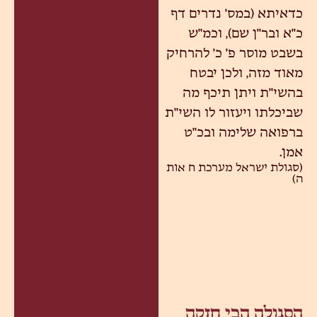
כדאיתא (במס' נדרים דף
כ"א ובר"ן שם), וכמ"ש
בשבט מוסר פ' כ' להרחיק
מאוד מזה, ולכן יבטח
בהשי"ת ויתן תיכף מה
שביכלתו ויעזור לו השי"ת
ברפואה שלימה ובכ"ט
אמן.
(סגולת ישראל מערכת ח אות
ה)
הסגולה הכי חזקה