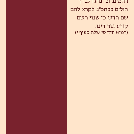
רחמים, וכן נהגו לברך
חולים בבהכ"נ, לקרא להם
שם חדש, כי שנוי השם
קורע גזר דינו.
(רמ"א יו"ד סי' שלה סעיף י)