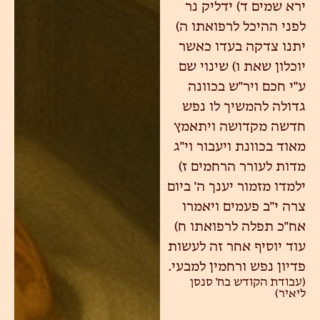
ירא שמים ד) ידליק נר
לפני ההיכל לרפואתו ה)
יתנו צדקה בעדו כאשר
יוכלון שאת ו) שינוי שם
ע"י חכם ויר"ש בכוונה
גדולה להמשיך לו נפש
חדשה מקדושה ויתאמץ
מאוד בכוונת ויעבור וי"ג
מדות לעורר הרחמים ז)
ילמדו מזמור יענך ה' ביום
צרה י"ב פעמים ויאמרו
אח"כ תפלה לרפואתו ח)
עוד יוסיף אחר זה לעשות
פדיון נפש ורחמין למבעי.
(עבודת הקודש בח' סנסן
ליאיר)