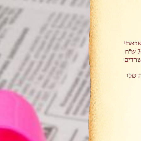
שבאתי
לציון הצדיק, התוודעתי לשליח של המוסדות ותרמתי סך 360 ש"ח
משרדים
 שלי