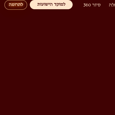
למוקד הישועות
לה
סיור 360
לתרומה