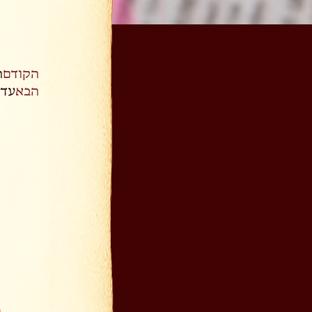
הקודם
ה
הבא
עדו